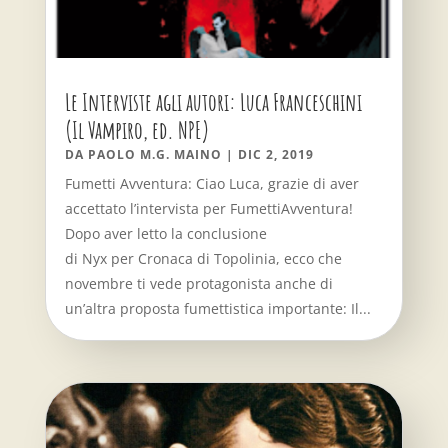
Le Interviste agli autori: Luca Franceschini
(Il Vampiro, ed. NPE)
DA
PAOLO M.G. MAINO
|
DIC 2, 2019
Fumetti Avventura: Ciao Luca, grazie di aver
accettato l’intervista per FumettiAvventura!
Dopo aver letto la conclusione
di Nyx per Cronaca di Topolinia, ecco che
novembre ti vede protagonista anche di
un’altra proposta fumettistica importante: Il...