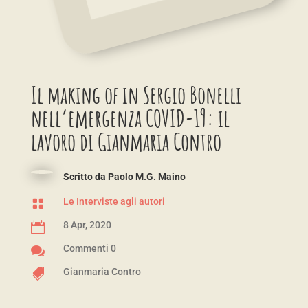
Il making of in Sergio Bonelli
nell’emergenza COVID-19: il
lavoro di Gianmaria Contro
Scritto da
Paolo M.G. Maino
Le Interviste agli autori

8 Apr, 2020

Commenti 0

Gianmaria Contro
