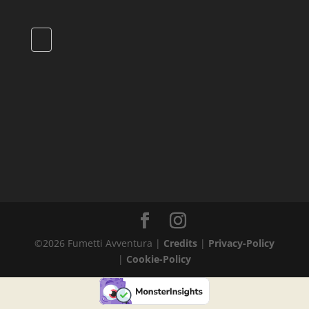
©
2026
Fumetti Avventura |
Credits
|
Privacy-Policy
|
Cookie-Policy