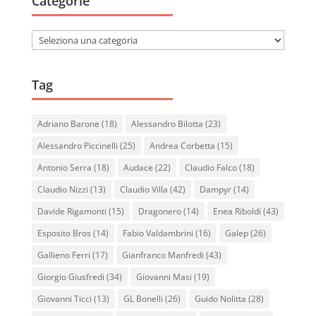
Categorie
Categorie
Tag
Adriano Barone
(18)
Alessandro Bilotta
(23)
Alessandro Piccinelli
(25)
Andrea Corbetta
(15)
Antonio Serra
(18)
Audace
(22)
Claudio Falco
(18)
Claudio Nizzi
(13)
Claudio Villa
(42)
Dampyr
(14)
Davide Rigamonti
(15)
Dragonero
(14)
Enea Riboldi
(43)
Esposito Bros
(14)
Fabio Valdambrini
(16)
Galep
(26)
Gallieno Ferri
(17)
Gianfranco Manfredi
(43)
Giorgio Giusfredi
(34)
Giovanni Masi
(19)
Giovanni Ticci
(13)
GL Bonelli
(26)
Guido Nolitta
(28)