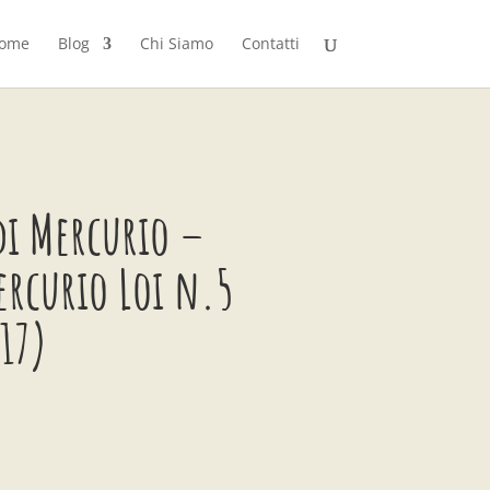
ome
Blog
Chi Siamo
Contatti
di Mercurio –
ercurio Loi n.5
17)