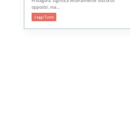
Protagora: significa letteralmente ‘discorso
opposto’, ma...
Leggi Tutto