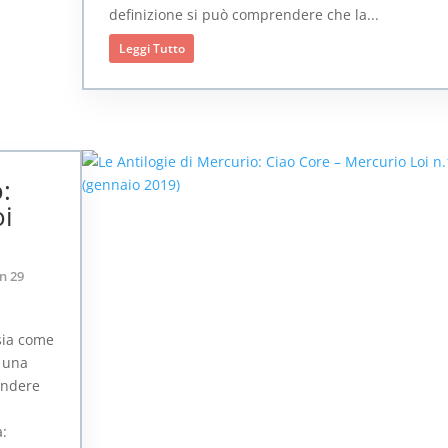
definizione si può comprendere che la...
Leggi Tutto
:
oi
n 29
sia come
n una
cendere
a: