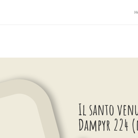
H
Il santo ven
Dampyr 224 (