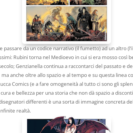
 passare da un codice narrativo (il fumetto) ad un altro (l’
issimi: Rubini torna nel Medioevo in cui si era mosso così
 secolo; Genzianella continua a raccontarci del passato e d
ma anche oltre allo spazio e al tempo e su questa linea c
ca Comics (e a fare omogeneità al tutto ci sono gli splen
a cura e bellezza per una storia che non dà spazio a discon
 13 disegnatori differenti è una sorta di immagine concreta 
nfinite realtà.