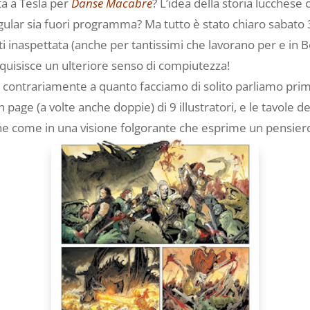
ta a Tesla per
Danse Macabre
? L’idea della storia lucchese 
egular sia fuori programma? Ma tutto è stato chiaro sabat
tti inaspettata (anche per tantissimi che lavorano per e in Bo
quisisce un ulteriore senso di compiutezza!
contrariamente a quanto facciamo di solito parliamo prima 
page (a volte anche doppie) di 9 illustratori, e le tavole de
ne come in una visione folgorante che esprime un pensiero