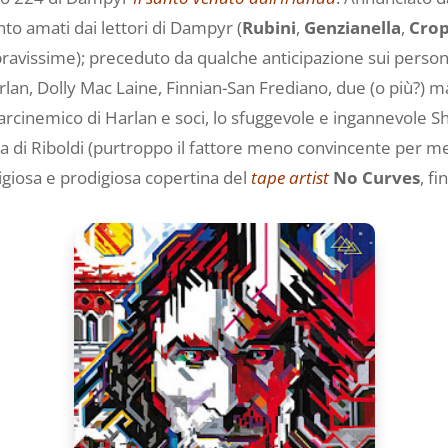
anto amati dai lettori di Dampyr (
Rubini
,
Genzianella
,
Cro
e bravissime); preceduto da qualche anticipazione sui person
an, Dolly Mac Laine, Finnian-San Frediano, due (o più?) mae
arcinemico di Harlan e soci, lo sfuggevole e ingannevole S
a di Riboldi (purtroppo il fattore meno convincente per me
stigiosa e prodigiosa copertina del
tape artist
No Curves
, f