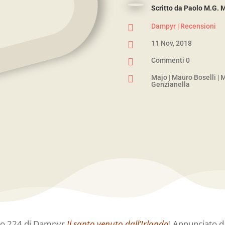
Scritto da
Paolo M.G. 

Dampyr
|
Recensioni

11 Nov, 2018

Commenti 0

Majo
|
Mauro Boselli
|
M
Genzianella
ero 224 di Dampyr
Il santo venuto dall’Irlanda
! Annunciato d