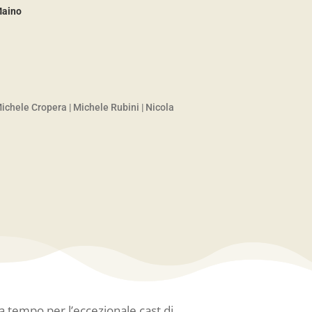
Maino
ichele Cropera
|
Michele Rubini
|
Nicola
a tempo per l’eccezionale cast di