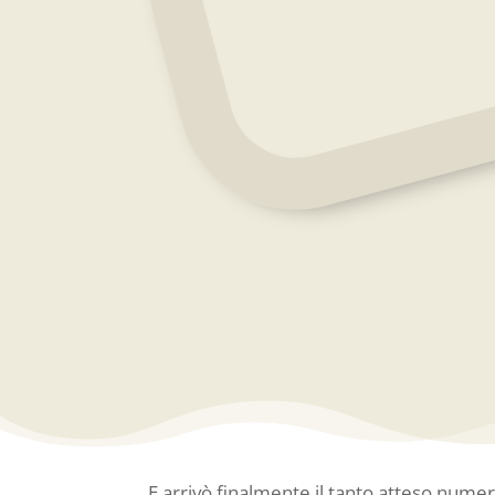
E arrivò finalmente il tanto atteso num