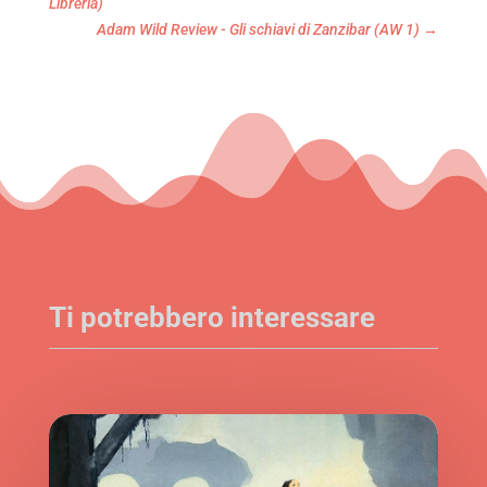
Libreria)
Adam Wild Review - Gli schiavi di Zanzibar (AW 1)
→
Ti potrebbero interessare