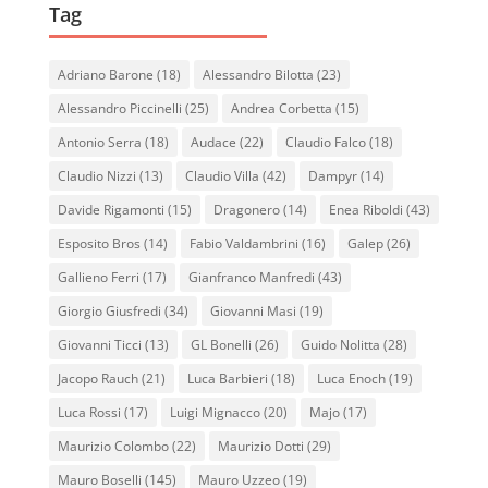
Tag
Adriano Barone
(18)
Alessandro Bilotta
(23)
Alessandro Piccinelli
(25)
Andrea Corbetta
(15)
Antonio Serra
(18)
Audace
(22)
Claudio Falco
(18)
Claudio Nizzi
(13)
Claudio Villa
(42)
Dampyr
(14)
Davide Rigamonti
(15)
Dragonero
(14)
Enea Riboldi
(43)
Esposito Bros
(14)
Fabio Valdambrini
(16)
Galep
(26)
Gallieno Ferri
(17)
Gianfranco Manfredi
(43)
Giorgio Giusfredi
(34)
Giovanni Masi
(19)
Giovanni Ticci
(13)
GL Bonelli
(26)
Guido Nolitta
(28)
Jacopo Rauch
(21)
Luca Barbieri
(18)
Luca Enoch
(19)
Luca Rossi
(17)
Luigi Mignacco
(20)
Majo
(17)
Maurizio Colombo
(22)
Maurizio Dotti
(29)
Mauro Boselli
(145)
Mauro Uzzeo
(19)