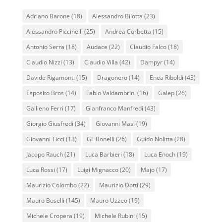
Adriano Barone
(18)
Alessandro Bilotta
(23)
Alessandro Piccinelli
(25)
Andrea Corbetta
(15)
Antonio Serra
(18)
Audace
(22)
Claudio Falco
(18)
Claudio Nizzi
(13)
Claudio Villa
(42)
Dampyr
(14)
Davide Rigamonti
(15)
Dragonero
(14)
Enea Riboldi
(43)
Esposito Bros
(14)
Fabio Valdambrini
(16)
Galep
(26)
Gallieno Ferri
(17)
Gianfranco Manfredi
(43)
Giorgio Giusfredi
(34)
Giovanni Masi
(19)
Giovanni Ticci
(13)
GL Bonelli
(26)
Guido Nolitta
(28)
Jacopo Rauch
(21)
Luca Barbieri
(18)
Luca Enoch
(19)
Luca Rossi
(17)
Luigi Mignacco
(20)
Majo
(17)
Maurizio Colombo
(22)
Maurizio Dotti
(29)
Mauro Boselli
(145)
Mauro Uzzeo
(19)
Michele Cropera
(19)
Michele Rubini
(15)