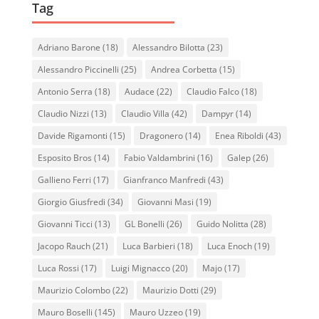
Tag
Adriano Barone
(18)
Alessandro Bilotta
(23)
Alessandro Piccinelli
(25)
Andrea Corbetta
(15)
Antonio Serra
(18)
Audace
(22)
Claudio Falco
(18)
Claudio Nizzi
(13)
Claudio Villa
(42)
Dampyr
(14)
Davide Rigamonti
(15)
Dragonero
(14)
Enea Riboldi
(43)
Esposito Bros
(14)
Fabio Valdambrini
(16)
Galep
(26)
Gallieno Ferri
(17)
Gianfranco Manfredi
(43)
Giorgio Giusfredi
(34)
Giovanni Masi
(19)
Giovanni Ticci
(13)
GL Bonelli
(26)
Guido Nolitta
(28)
Jacopo Rauch
(21)
Luca Barbieri
(18)
Luca Enoch
(19)
Luca Rossi
(17)
Luigi Mignacco
(20)
Majo
(17)
Maurizio Colombo
(22)
Maurizio Dotti
(29)
Mauro Boselli
(145)
Mauro Uzzeo
(19)