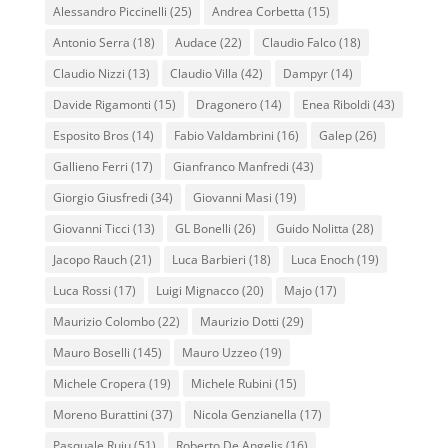
Alessandro Piccinelli
(25)
Andrea Corbetta
(15)
Antonio Serra
(18)
Audace
(22)
Claudio Falco
(18)
Claudio Nizzi
(13)
Claudio Villa
(42)
Dampyr
(14)
Davide Rigamonti
(15)
Dragonero
(14)
Enea Riboldi
(43)
Esposito Bros
(14)
Fabio Valdambrini
(16)
Galep
(26)
Gallieno Ferri
(17)
Gianfranco Manfredi
(43)
Giorgio Giusfredi
(34)
Giovanni Masi
(19)
Giovanni Ticci
(13)
GL Bonelli
(26)
Guido Nolitta
(28)
Jacopo Rauch
(21)
Luca Barbieri
(18)
Luca Enoch
(19)
Luca Rossi
(17)
Luigi Mignacco
(20)
Majo
(17)
Maurizio Colombo
(22)
Maurizio Dotti
(29)
Mauro Boselli
(145)
Mauro Uzzeo
(19)
Michele Cropera
(19)
Michele Rubini
(15)
Moreno Burattini
(37)
Nicola Genzianella
(17)
Pasquale Ruju
(51)
Roberto De Angelis
(16)