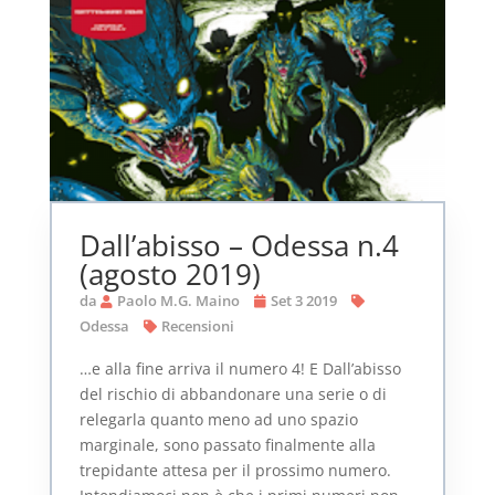
Dall’abisso – Odessa n.4
(agosto 2019)
da
Paolo M.G. Maino
Set 3 2019
Odessa
Recensioni
…e alla fine arriva il numero 4! E Dall’abisso
del rischio di abbandonare una serie o di
relegarla quanto meno ad uno spazio
marginale, sono passato finalmente alla
trepidante attesa per il prossimo numero.