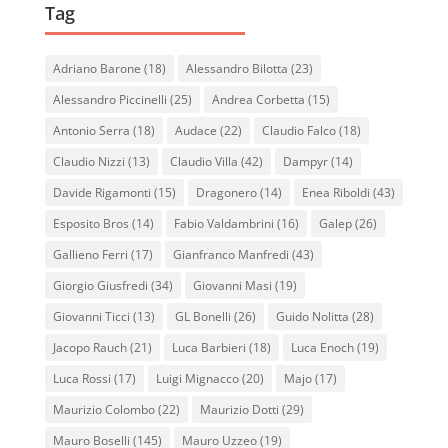
Tag
Adriano Barone
(18)
Alessandro Bilotta
(23)
Alessandro Piccinelli
(25)
Andrea Corbetta
(15)
Antonio Serra
(18)
Audace
(22)
Claudio Falco
(18)
Claudio Nizzi
(13)
Claudio Villa
(42)
Dampyr
(14)
Davide Rigamonti
(15)
Dragonero
(14)
Enea Riboldi
(43)
Esposito Bros
(14)
Fabio Valdambrini
(16)
Galep
(26)
Gallieno Ferri
(17)
Gianfranco Manfredi
(43)
Giorgio Giusfredi
(34)
Giovanni Masi
(19)
Giovanni Ticci
(13)
GL Bonelli
(26)
Guido Nolitta
(28)
Jacopo Rauch
(21)
Luca Barbieri
(18)
Luca Enoch
(19)
Luca Rossi
(17)
Luigi Mignacco
(20)
Majo
(17)
Maurizio Colombo
(22)
Maurizio Dotti
(29)
Mauro Boselli
(145)
Mauro Uzzeo
(19)