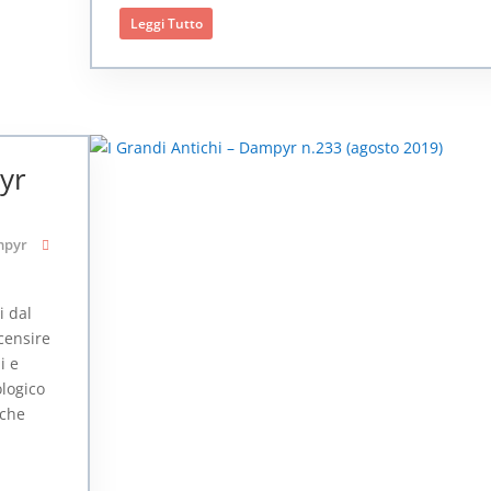
Leggi Tutto
yr
pyr
i dal
censire
i e
ologico
nche