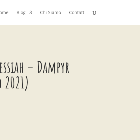
ome
Blog
Chi Siamo
Contatti
essiah – Dampyr
o 2021)