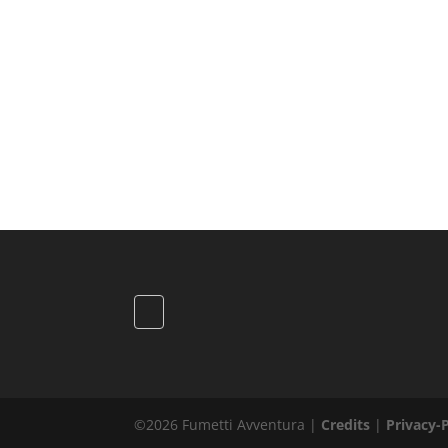
©
2026
Fumetti Avventura |
Credits
|
Privacy-