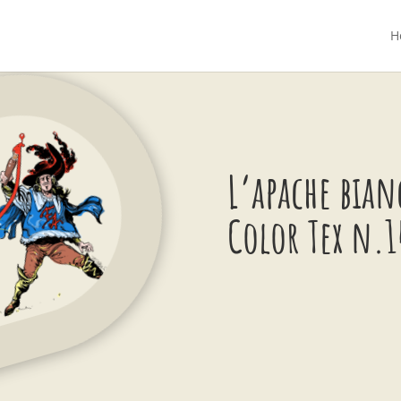
H
L’apache bian
Color Tex n.