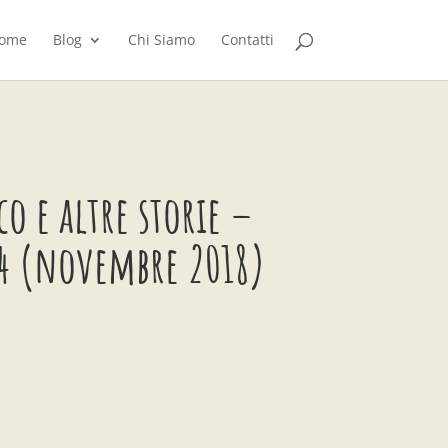
ome
Blog
Chi Siamo
Contatti
co e altre storie –
14 (novembre 2018)