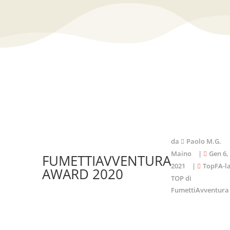
da
Paolo M.G.
Maino
|
Gen 6,
FUMETTIAVVENTURA
2021
|
TopFA-l
AWARD 2020
TOP di
FumettiAvventura