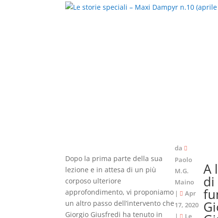
da
Dopo la prima parte della sua
Paolo
A 
lezione e in attesa di un più
M.G.
di
corposo ulteriore
Maino
fu
approfondimento, vi proponiamo
|
Apr
Gi
un altro passo dell’intervento che
17, 2020
Giorgio Giusfredi ha tenuto in
|
Le