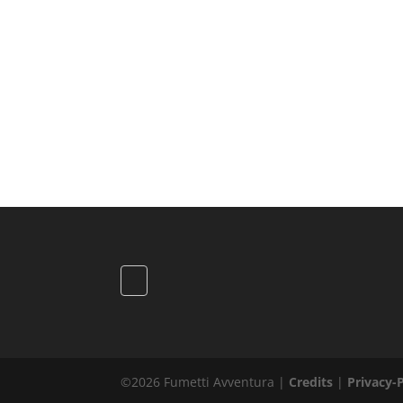
©2026 Fumetti Avventura |
Credits
|
Privacy-