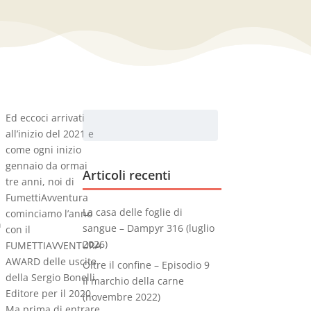
Ed eccoci arrivati
all’inizio del 2021 e
come ogni inizio
gennaio da ormai
Articoli recenti
tre anni, noi di
FumettiAvventura
La casa delle foglie di
cominciamo l’anno
a
sangue – Dampyr 316 (luglio
con il
2026)
FUMETTIAVVENTURA
AWARD delle uscite
Oltre il confine – Episodio 9
della Sergio Bonelli
Il marchio della carne
Editore per il 2020.
(novembre 2022)
Ma prima di entrare