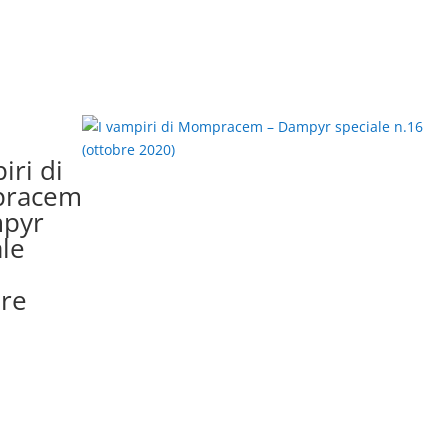
iri di
racem
mpyr
ale
bre