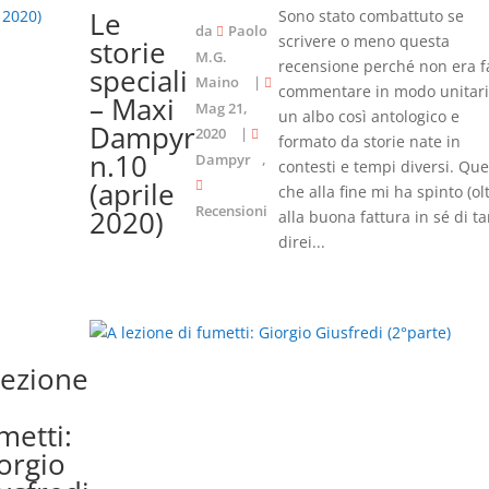
Le
Sono stato combattuto se
da
Paolo
scrivere o meno questa
storie
M.G.
recensione perché non era f
speciali
Maino
|
commentare in modo unitar
– Maxi
Mag 21,
un albo così antologico e
Dampyr
2020
|
formato da storie nate in
n.10
Dampyr
,
contesti e tempi diversi. Que
(aprile
che alla fine mi ha spinto (ol
Recensioni
2020)
alla buona fattura in sé di ta
direi...
lezione
metti:
orgio