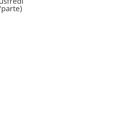
usfredi
°parte)