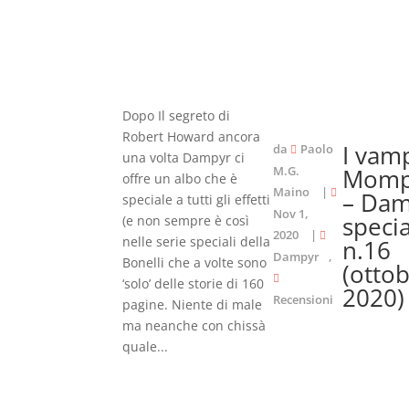
Dopo Il segreto di
Robert Howard ancora
I vamp
da
Paolo
una volta Dampyr ci
M.G.
Momp
offre un albo che è
Maino
|
– Da
speciale a tutti gli effetti
Nov 1,
speci
(e non sempre è così
2020
|
nelle serie speciali della
n.16
Dampyr
,
Bonelli che a volte sono
(otto
‘solo’ delle storie di 160
2020)
Recensioni
pagine. Niente di male
ma neanche con chissà
quale...