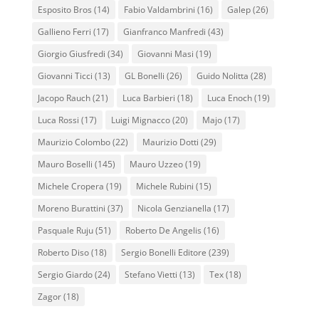
Esposito Bros
(14)
Fabio Valdambrini
(16)
Galep
(26)
Gallieno Ferri
(17)
Gianfranco Manfredi
(43)
Giorgio Giusfredi
(34)
Giovanni Masi
(19)
Giovanni Ticci
(13)
GL Bonelli
(26)
Guido Nolitta
(28)
Jacopo Rauch
(21)
Luca Barbieri
(18)
Luca Enoch
(19)
Luca Rossi
(17)
Luigi Mignacco
(20)
Majo
(17)
Maurizio Colombo
(22)
Maurizio Dotti
(29)
Mauro Boselli
(145)
Mauro Uzzeo
(19)
Michele Cropera
(19)
Michele Rubini
(15)
Moreno Burattini
(37)
Nicola Genzianella
(17)
Pasquale Ruju
(51)
Roberto De Angelis
(16)
Roberto Diso
(18)
Sergio Bonelli Editore
(239)
Sergio Giardo
(24)
Stefano Vietti
(13)
Tex
(18)
Zagor
(18)