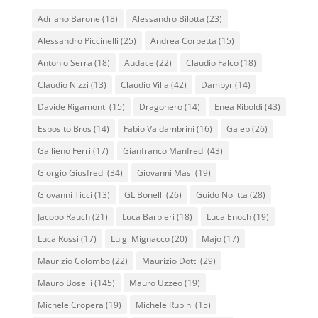
Adriano Barone
(18)
Alessandro Bilotta
(23)
Alessandro Piccinelli
(25)
Andrea Corbetta
(15)
Antonio Serra
(18)
Audace
(22)
Claudio Falco
(18)
Claudio Nizzi
(13)
Claudio Villa
(42)
Dampyr
(14)
Davide Rigamonti
(15)
Dragonero
(14)
Enea Riboldi
(43)
Esposito Bros
(14)
Fabio Valdambrini
(16)
Galep
(26)
Gallieno Ferri
(17)
Gianfranco Manfredi
(43)
Giorgio Giusfredi
(34)
Giovanni Masi
(19)
Giovanni Ticci
(13)
GL Bonelli
(26)
Guido Nolitta
(28)
Jacopo Rauch
(21)
Luca Barbieri
(18)
Luca Enoch
(19)
Luca Rossi
(17)
Luigi Mignacco
(20)
Majo
(17)
Maurizio Colombo
(22)
Maurizio Dotti
(29)
Mauro Boselli
(145)
Mauro Uzzeo
(19)
Michele Cropera
(19)
Michele Rubini
(15)