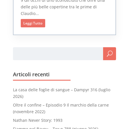
9 Gli occhi di uno sconosciuto che offre una
delle più belle copertine tra le prime di
Claudio...
Leggi Tutto
Articoli recenti
La casa delle foglie di sangue – Dampyr 316 (luglio
2026)
Oltre il confine – Episodio 9 Il marchio della carne
(novembre 2022)
Nathan Never Story: 1993
Fiamme nel Bayou – Tex n.788 (giugno 2026)