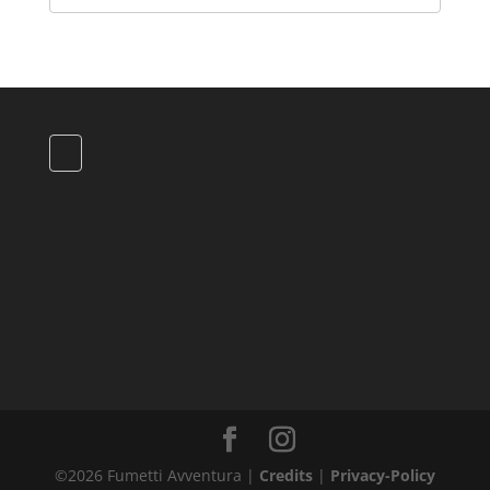
©
2026
Fumetti Avventura |
Credits
|
Privacy-Policy