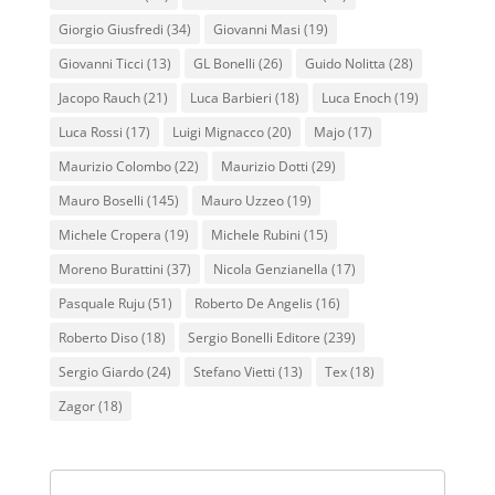
Giorgio Giusfredi
(34)
Giovanni Masi
(19)
Giovanni Ticci
(13)
GL Bonelli
(26)
Guido Nolitta
(28)
Jacopo Rauch
(21)
Luca Barbieri
(18)
Luca Enoch
(19)
Luca Rossi
(17)
Luigi Mignacco
(20)
Majo
(17)
Maurizio Colombo
(22)
Maurizio Dotti
(29)
Mauro Boselli
(145)
Mauro Uzzeo
(19)
Michele Cropera
(19)
Michele Rubini
(15)
Moreno Burattini
(37)
Nicola Genzianella
(17)
Pasquale Ruju
(51)
Roberto De Angelis
(16)
Roberto Diso
(18)
Sergio Bonelli Editore
(239)
Sergio Giardo
(24)
Stefano Vietti
(13)
Tex
(18)
Zagor
(18)