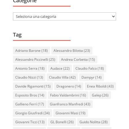
Categorie
Categorie
Tag
Adriano Barone
(18)
Alessandro Bilotta
(23)
Alessandro Piccinelli
(25)
Andrea Corbetta
(15)
Antonio Serra
(18)
Audace
(22)
Claudio Falco
(18)
Claudio Nizzi
(13)
Claudio Villa
(42)
Dampyr
(14)
Davide Rigamonti
(15)
Dragonero
(14)
Enea Riboldi
(43)
Esposito Bros
(14)
Fabio Valdambrini
(16)
Galep
(26)
Gallieno Ferri
(17)
Gianfranco Manfredi
(43)
Giorgio Giusfredi
(34)
Giovanni Masi
(19)
Giovanni Ticci
(13)
GL Bonelli
(26)
Guido Nolitta
(28)