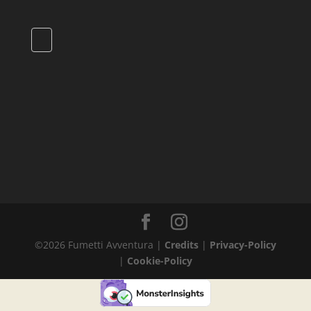
©
2026
Fumetti Avventura |
Credits
|
Privacy-Policy
|
Cookie-Policy