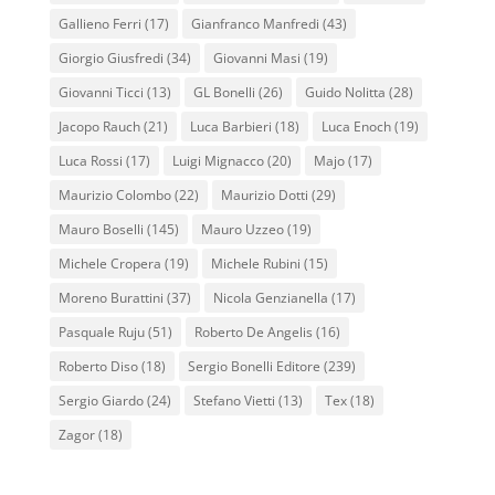
Gallieno Ferri
(17)
Gianfranco Manfredi
(43)
Giorgio Giusfredi
(34)
Giovanni Masi
(19)
Giovanni Ticci
(13)
GL Bonelli
(26)
Guido Nolitta
(28)
Jacopo Rauch
(21)
Luca Barbieri
(18)
Luca Enoch
(19)
Luca Rossi
(17)
Luigi Mignacco
(20)
Majo
(17)
Maurizio Colombo
(22)
Maurizio Dotti
(29)
Mauro Boselli
(145)
Mauro Uzzeo
(19)
Michele Cropera
(19)
Michele Rubini
(15)
Moreno Burattini
(37)
Nicola Genzianella
(17)
Pasquale Ruju
(51)
Roberto De Angelis
(16)
Roberto Diso
(18)
Sergio Bonelli Editore
(239)
Sergio Giardo
(24)
Stefano Vietti
(13)
Tex
(18)
Zagor
(18)