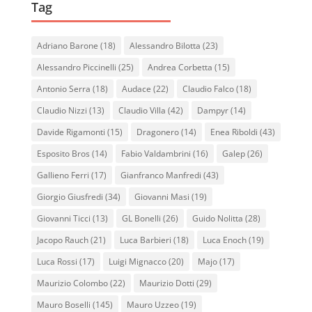
Tag
Adriano Barone
(18)
Alessandro Bilotta
(23)
Alessandro Piccinelli
(25)
Andrea Corbetta
(15)
Antonio Serra
(18)
Audace
(22)
Claudio Falco
(18)
Claudio Nizzi
(13)
Claudio Villa
(42)
Dampyr
(14)
Davide Rigamonti
(15)
Dragonero
(14)
Enea Riboldi
(43)
Esposito Bros
(14)
Fabio Valdambrini
(16)
Galep
(26)
Gallieno Ferri
(17)
Gianfranco Manfredi
(43)
Giorgio Giusfredi
(34)
Giovanni Masi
(19)
Giovanni Ticci
(13)
GL Bonelli
(26)
Guido Nolitta
(28)
Jacopo Rauch
(21)
Luca Barbieri
(18)
Luca Enoch
(19)
Luca Rossi
(17)
Luigi Mignacco
(20)
Majo
(17)
Maurizio Colombo
(22)
Maurizio Dotti
(29)
Mauro Boselli
(145)
Mauro Uzzeo
(19)