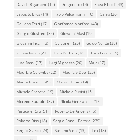
Davide Rigamonti
(15)
Dragonero
(14)
Enea Riboldi
(43)
Esposito Bros
(14)
Fabio Valdambrini
(16)
Galep
(26)
Gallieno Ferri
(17)
Gianfranco Manfredi
(43)
Giorgio Giusfredi
(34)
Giovanni Masi
(19)
Giovanni Ticci
(13)
GL Bonelli
(26)
Guido Nolitta
(28)
Jacopo Rauch
(21)
Luca Barbieri
(18)
Luca Enoch
(19)
Luca Rossi
(17)
Luigi Mignacco
(20)
Majo
(17)
Maurizio Colombo
(22)
Maurizio Dotti
(29)
Mauro Boselli
(145)
Mauro Uzzeo
(19)
Michele Cropera
(19)
Michele Rubini
(15)
Moreno Burattini
(37)
Nicola Genzianella
(17)
Pasquale Ruju
(51)
Roberto De Angelis
(16)
Roberto Diso
(18)
Sergio Bonelli Editore
(239)
Sergio Giardo
(24)
Stefano Vietti
(13)
Tex
(18)