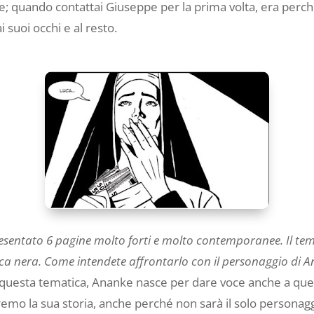
ere; quando contattai Giuseppe per la prima volta, era perc
 suoi occhi e al resto.
resentato 6 pagine molto forti e molto contemporanee. Il tem
naca nera. Come intendete affrontarlo con il personaggio di 
 questa tematica, Ananke nasce per dare voce anche a ques
remo la sua storia, anche perché non sarà il solo personag