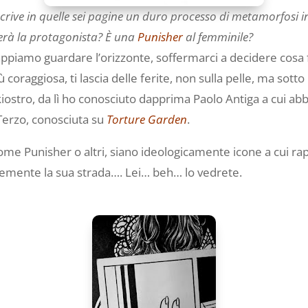
crive in quelle sei pagine un duro processo di metamorfosi 
erà la protagonista? È una
Punisher
al femminile?
sappiamo guardare l’orizzonte, soffermarci a decidere cosa
 coraggiosa, ti lascia delle ferite, non sulla pelle, ma sott
Inkiostro, da lì ho conosciuto dapprima Paolo Antiga a cui ab
 Terzo, conosciuta su
Torture Garden
.
ome Punisher o altri, siano ideologicamente icone a cui ra
temente la sua strada…. Lei… beh… lo vedrete.