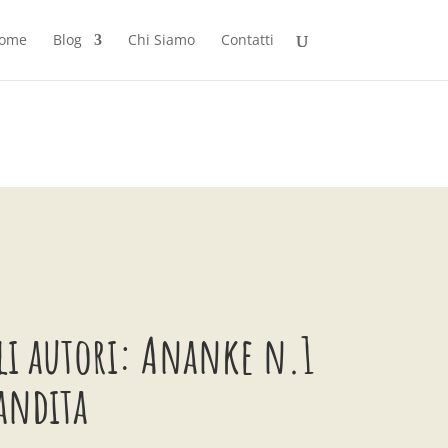
ome
Blog
Chi Siamo
Contatti
li autori: Ananke n.1
Candita