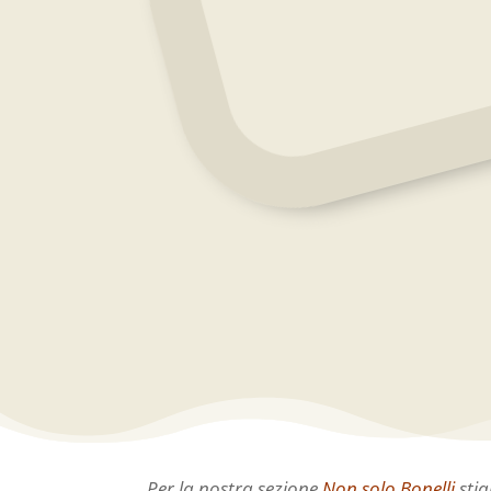
Per la nostra sezione
Non solo Bonelli
stia