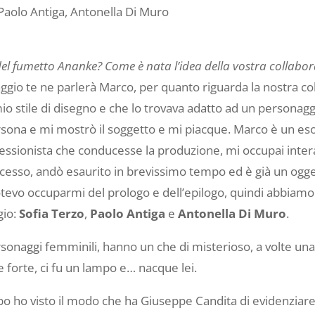
Paolo Antiga, Antonella Di Muro
del fumetto Ananke? Come è nata l’idea della vostra collabo
ggio te ne parlerà Marco, per quanto riguarda la nostra co
mio stile di disegno e che lo trovava adatto ad un personag
ona e mi mostrò il soggetto e mi piacque. Marco è un eso
essionista che conducesse la produzione, mi occupai inte
uccesso, andò esaurito in brevissimo tempo ed è già un ogg
potevo occuparmi del prologo e dell’epilogo, quindi abbiam
gio:
Sofia Terzo
,
Paolo Antiga
e
Antonella Di Muro
.
naggi femminili, hanno un che di misterioso, a volte una 
forte, ci fu un lampo e… nacque lei.
n albo ho visto il modo che ha Giuseppe Candita di evidenziare 