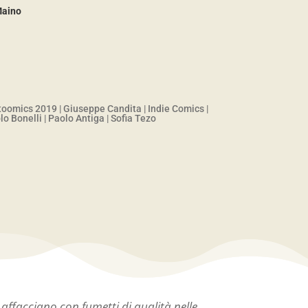
Maino
i
toomics 2019
|
Giuseppe Candita
|
Indie Comics
|
lo Bonelli
|
Paolo Antiga
|
Sofia Tezo
ffacciano con fumetti di qualità nelle