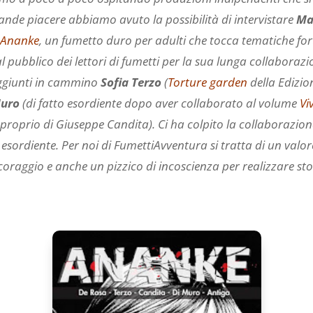
grande piacere abbiamo avuto la possibilità di intervistare
Ma
i
Ananke
, un fumetto duro per adulti che tocca tematiche forti
 pubblico dei lettori di fumetti per la sua lunga collaborazi
aggiunti in cammino
Sofia Terzo
(
Torture garden
della Edizion
Muro
(di fatto esordiente dopo aver collaborato al volume
Vi
 proprio di Giuseppe Candita). Ci ha colpito la collaborazio
 esordiente. Per noi di FumettiAvventura si tratta di un valo
oraggio e anche un pizzico di incoscienza per realizzare stori