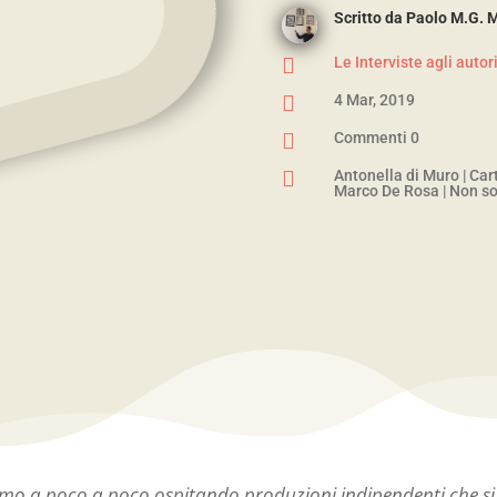
Scritto da
Paolo M.G. 

Le Interviste agli autor

4 Mar, 2019

Commenti 0

Antonella di Muro
|
Car
Marco De Rosa
|
Non so
mo a poco a poco ospitando produzioni indipendenti che si a