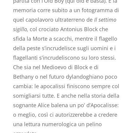
partita con l’Old Boy (qui old e basta). E la
memoria corre subito a un fotogramma di
quel capolavoro ultraterreno de
Il settimo
sigillo,
col crociato Antonius Block che
sfida la Morte a scacchi, mentre il flagello
della peste s’incrudelisce sugli uomini e i
flagellanti s’incrudeliscono su loro stessi.
Che sia nel Medioevo di Block e di
Bethany o nel futuro dylandoghiano poco
cambia: le apocalissi finiscono sempre col
somigliarsi tutte. E anche nella storia della
sognante Alice balena un po’ d’Apocalisse:
o meglio, così ci autorizzerebbe a credere
una lettura numerologica un pelino