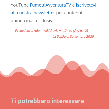
YouTube
FumettiAvventuraTV
e
iscrivetevi
alla nostra newsletter
per contenuti
quindicinali esclusivi!
←
Precedente: Adam Wild Review - L'Arca (AW n.12)
La TopFa di Settembre 2020
→
Ti potrebbero interessare