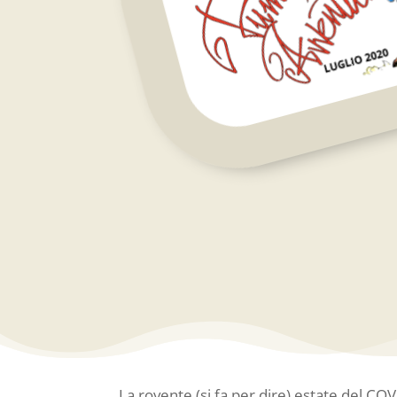
La rovente (si fa per dire) estate del C