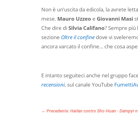
Non è un’uscita da edicola, la avrete lett
mese.
Mauro Uzzeo
e
Giovanni Masi
st
Che dire di
Silvia Califano
? Sempre più b
sezione
Oltre il confine
dove vi sveleremo 
ancora varcato il confine… che cosa aspet
E intanto seguiteci anche nel gruppo fa
recensioni
, sul canale YouTube
FumettiA
←
Precedente: Harlan contro Sho-Huan - Dampyr n.