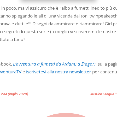
a in poco, ma vi assicuro che è l’albo a fumetti inedito più
anno spiegando le ali di una vicenda dai toni twinpeakeschi
rava e duttile!!! Disegni da ammirare e riammirare! Girl po
i segreti di questa serie (o meglio vi scriveremo le nostre 
tate a farlo?
cebook,
L’avventura a fumetti da A(dam) a Z(agor)
, sulla pa
vventuraTV
e
iscrivetevi alla nostra newsletter
per contenuti
244 (luglio 2020)
Justice League 