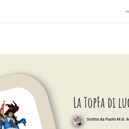
H
La TopFa di l
Scritto da
Paolo M.G. 