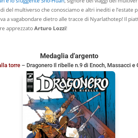
lan e lo sfuggente Sho-Huan
, signore dei viaggi del multive
i del multiverso che conosciamo e altri inediti e l’estate 
va a vagabondare dietro alle tracce di Nyarlathotep! Il piat
pre apprezzato
Arturo Lozzi
!
Medaglia d’argento
lla torre
– Dragonero Il ribelle n.9 di Enoch, Massacci e 