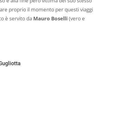
rso e alla fine però vittima del suo stesso
pare proprio il momento per questi viaggi
to è servito da
Mauro Boselli
(vero e
Gugliotta