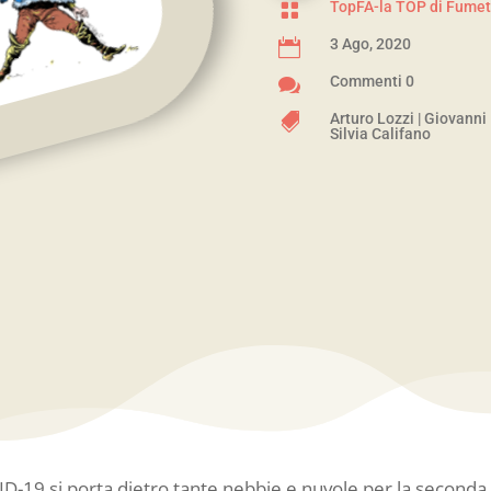
TopFA-la TOP di Fumet

3 Ago, 2020

Commenti 0

Arturo Lozzi
|
Giovanni

Silvia Califano
OVID-19 si porta dietro tante nebbie e nuvole per la secon