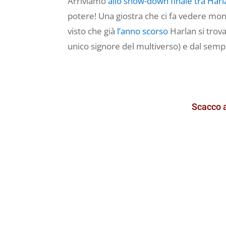
Arriviamo
allo show-down finale tra Har
potere! Una giostra che ci fa vedere mond
visto che già
l’anno scorso
Harlan si trova
unico signore del multiverso) e dal sem
Scacco a