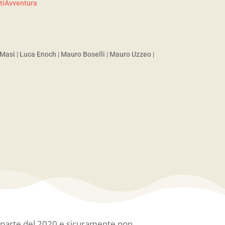
tiAvventura
 Masi
|
Luca Enoch
|
Mauro Boselli
|
Mauro Uzzeo
|
da parte del 2020 e sicuramente non