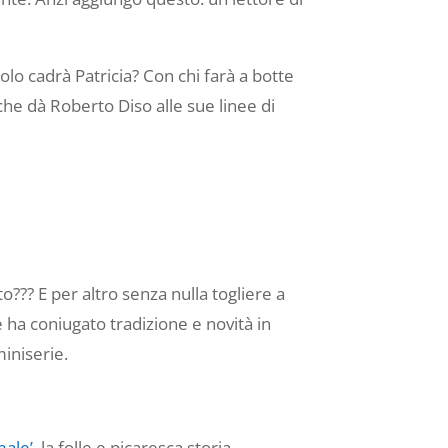
olo cadrà Patricia? Con chi farà a botte
 che dà Roberto Diso alle sue linee di
o??? E per altro senza nulla togliere a
 ha coniugato tradizione e novità in
miniserie.
male’
, la folle e picaresca storia