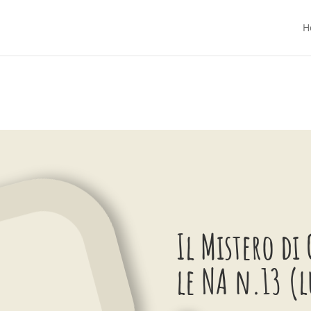
H
Il Mistero di
le NA n.13 (l