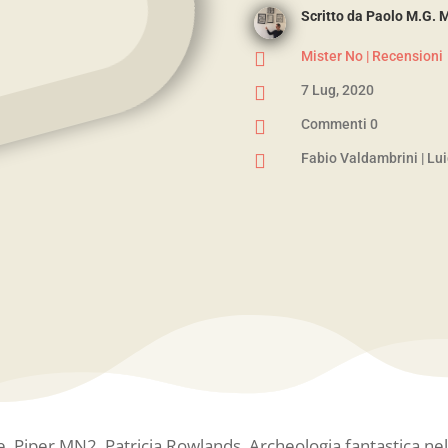
Scritto da
Paolo M.G. 

Mister No
|
Recensioni

7 Lug, 2020

Commenti 0

Fabio Valdambrini
|
Lui
e, Piper MN2, Patricia Rowlands, Archeologia fantastica ne