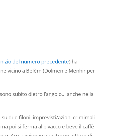
l’inizio del numero precedente
) ha
lçeone vicino a Belèm (Dolmen e Menhir per
 sono subito dietro l’angolo… anche nella
su due filoni: imprevisti/azioni crimimali
 ma poi si ferma al bivacco e beve il caffè
nte. Anzi aggiungo questo: un lettore di