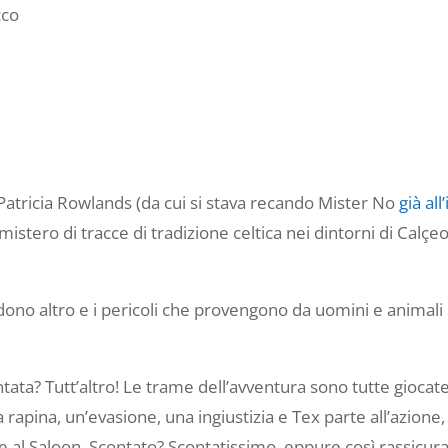
cco
atricia Rowlands (da cui si stava recando Mister No
già al
mistero di tracce di tradizione celtica nei dintorni di Ca
dono altro e i pericoli che provengono da uomini e animali
ata? Tutt’altro! Le trame dell’avventura sono tutte giocate 
 rapina, un’evasione, una ingiustizia e Tex parte all’azione,
 al Saloon. Scontato? Scontatissimo, eppure così rassicura