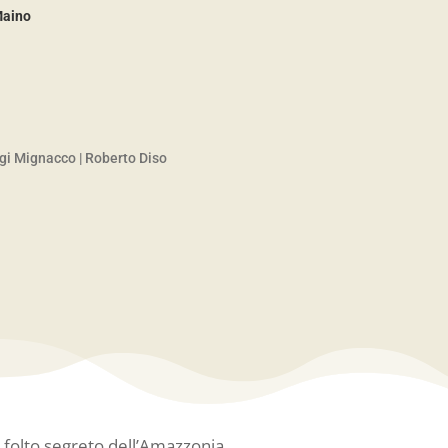
Maino
gi Mignacco
|
Roberto Diso
l folto segreto dell’Amazzonia…