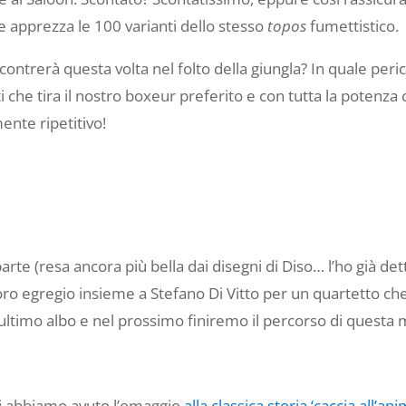
e apprezza le 100 varianti dello stesso
topos
fumettistico.
contrerà questa volta nel folto della giungla? In quale peric
i che tira il nostro boxeur preferito e con tutta la potenza
ente ripetitivo!
te (resa ancora più bella dai disegni di Diso… l’ho già dett
oro egregio insieme a Stefano Di Vitto per un quartetto che
enultimo albo e nel prossimo finiremo il percorso di questa 
oi abbiamo avuto l’omaggio
alla classica storia ‘caccia all’ani