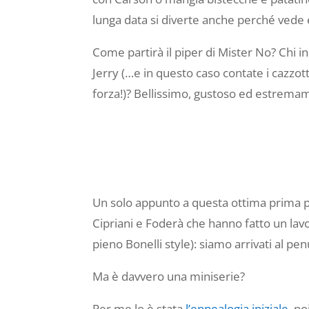
lunga data si diverte anche perché vede 
Come partirà il piper di Mister No? Chi in
Jerry (…e in questo caso contate i cazzott
forza!)? Bellissimo, gustoso ed estremam
Un solo appunto a questa ottima prima par
Cipriani e Foderà che hanno fatto un lav
pieno Bonelli style): siamo arrivati al p
Ma è davvero una miniserie?
Per me lo è stata
l’ennealogia iniziale
, p