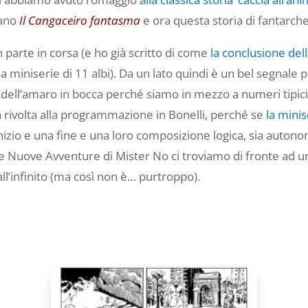
iano
Il Cangaceiro fantasma
e ora questa storia di fantarch
 parte in corsa (e ho già scritto di come
la conclusione del
 miniserie di 11 albi). Da un lato quindi è un bel segnale p
ore dell’amaro in bocca perché siamo in mezzo a numeri tipic
a rivolta alla programmazione in Bonelli, perché se
la minis
izio e una fine e una loro composizione logica, sia autonom
e Nuove Avventure di Mister No ci troviamo di fronte ad un
l’infinito (ma così non è… purtroppo).