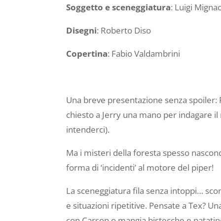
Soggetto e sceneggiatura
: Luigi Migna
Disegni
: Roberto Diso
Copertina
: Fabio Valdambrini
Una breve presentazione senza spoiler: P
chiesto a Jerry una mano per indagare il 
intenderci).
Ma i misteri della foresta spesso nascon
forma di ‘incidenti’ al motore del piper!
La sceneggiatura fila senza intoppi… scont
e situazioni ripetitive. Pensate a Tex? Una
con Carson o mangia bistecche e patatine