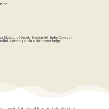
Maino
ea Modugno
|
Darek
|
Hangar 66
|
Indie Comics
|
olini
|
Scisma
|
Tesla & the secret lodge
a nei lettori (e nel loro portafoglio se è