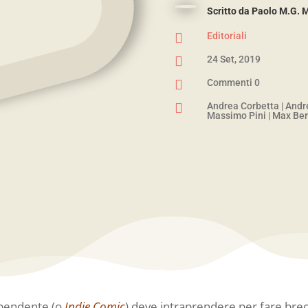
Scritto da
Paolo M.G. 

Editoriali

24 Set, 2019

Commenti 0

Andrea Corbetta
|
Andr
Massimo Pini
|
Max Bert
dipendente (o
Indie Comic
) deve intraprendere per fare brecci