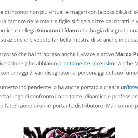
e di incontri non più virtuali e magari con la possibilità di 
camere delle mie tre figlie si fregia di tre bei ritratti in
 amico e collega
Giovanni Tàlami
che ha già disegnato una
lustrazione che vedete far bella mostra di sé anche in quest
 percorso che ha intrapreso anche il vivace e attivo
Marco P
 Rivelazione (che abbiamo
prontamente recensito
). Anche 
i con omaggi di vari disegnatori ai personaggi del suo fume
il fumetto indipendente lo ha anche portato a creare
un’int
spetta luogo di confronto importante, dinamico e profession
l’attenzione di un importante distributore (Manicomix) per