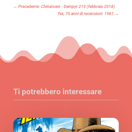
←
Precedente: Chinatown - Dampyr 215 (febbraio 2018)
Tex, 70 anni di recensioni: 1961
→
Ti potrebbero interessare