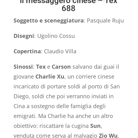
Il messaggero cinese – Tex
688
Soggetto e sceneggiatura
: Pasquale Ruju
Disegni
: Ugolino Cossu
Copertina
: Claudio Villa
Sinossi
:
Tex
e
Carson
salvano dai guai il
giovane
Charlie Xu
, un corriere cinese
incaricato di portare soldi al porto di San
Diego, soldi che poi verranno inviati in
Cina a sostegno delle famiglia degli
emigrati. Ma Charlie ha anche un altro
obiettivo: riscattare la cugina
Sun
,
venduta come serva al malvagio
Zio Wu
,