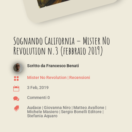
Sognando California – Mister No
Revolution n.3 (febbraio 2019)
Scritto da
Francesco Benati
Mister No Revolution
|
Recensioni

3 Feb, 2019

Commenti 0

Audace
|
Giovanna Niro
|
Matteo Avallone
|

Michele Masiero
|
Sergio Bonelli Editore
|
Stefania Aquaro