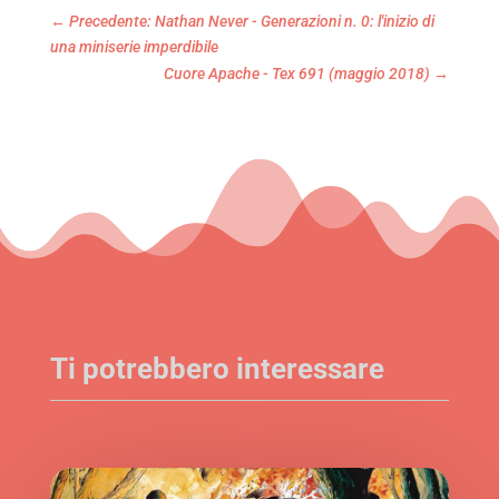
←
Precedente: Nathan Never - Generazioni n. 0: l'inizio di
una miniserie imperdibile
Cuore Apache - Tex 691 (maggio 2018)
→
Ti potrebbero interessare