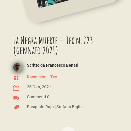
La Negra Muerte – Tex n.723
(gennaio 2021)
Scritto da
Francesco Benati
Recensioni
|
Tex

26 Gen, 2021

Commenti 0

Pasquale Ruju
|
Stefano Biglia
