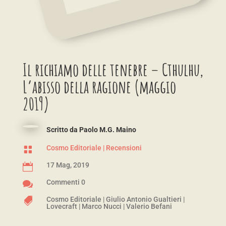
Il richiamo delle tenebre – Cthulhu,
L’abisso della ragione (maggio
2019)
Scritto da
Paolo M.G. Maino
Cosmo Editoriale
|
Recensioni

17 Mag, 2019

Commenti 0

Cosmo Editoriale
|
Giulio Antonio Gualtieri
|

Lovecraft
|
Marco Nucci
|
Valerio Befani