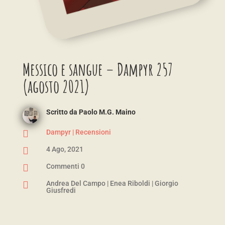
Messico e sangue – Dampyr 257
(agosto 2021)
Scritto da
Paolo M.G. Maino

Dampyr
|
Recensioni

4 Ago, 2021

Commenti 0

Andrea Del Campo
|
Enea Riboldi
|
Giorgio
Giusfredi