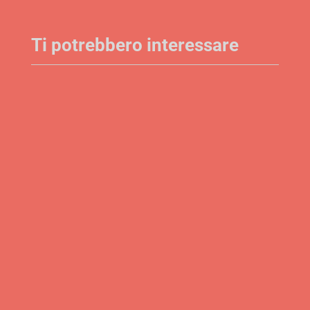
Ti potrebbero interessare
Con qualche giorno di ritardo (ma d'altronde qui
non è ancora arrivato il Tex di giugno), vi
presentiamo la recensione...