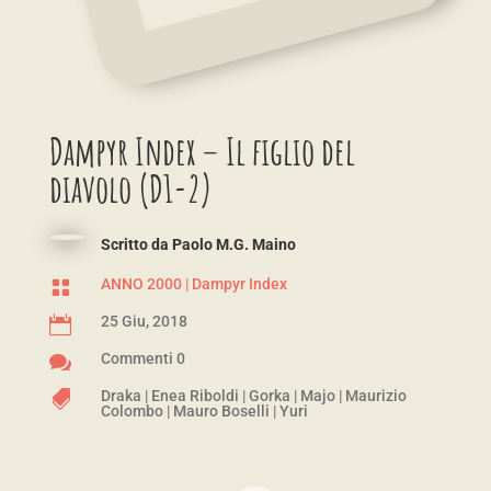
Dampyr Index – Il figlio del
diavolo (D1-2)
Scritto da
Paolo M.G. Maino
ANNO 2000
|
Dampyr Index

25 Giu, 2018

Commenti 0

Draka
|
Enea Riboldi
|
Gorka
|
Majo
|
Maurizio

Colombo
|
Mauro Boselli
|
Yuri